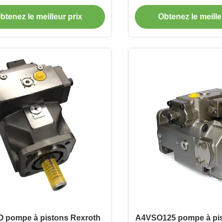
s par minute Hydraulique
pour un contrôle
btenez le meilleur prix
Obtenez le meille
industrielle
 pompe à pistons Rexroth
A4VSO125 pompe à pis