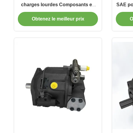
charges lourdes Composants en
SAE po
fonte pour presse à 250 cc/rev
Obtenez le meilleur prix
O