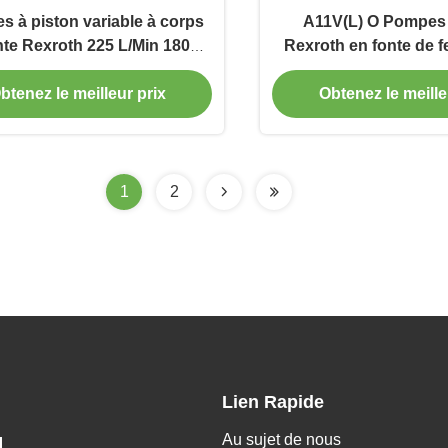
 à piston variable à corps
A11V(L) O Pompes 
nte Rexroth 225 L/Min 1800
Rexroth en fonte de f
ontrôle de précision Fow
pour les machines de 
btenez le meilleur prix
Obtenez le meille
1
2
Lien Rapide
Au sujet de nous
.