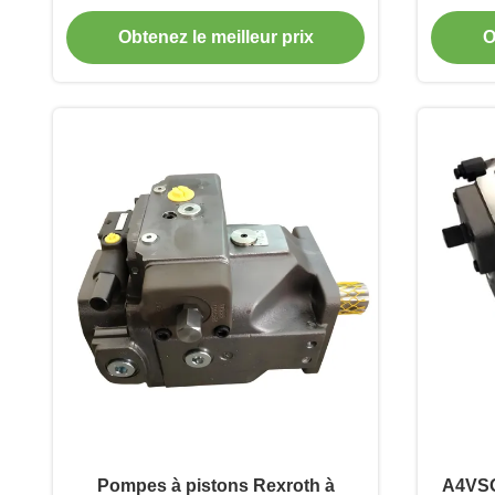
minute pour machines mobiles
tour
Obtenez le meilleur prix
O
Pompes à pistons Rexroth à
A4VSO