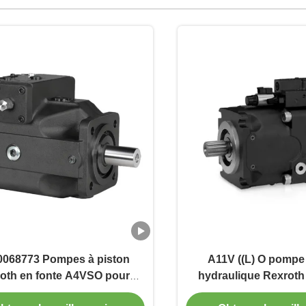
068773 Pompes à piston
A11V ((L) O pompe 
oth en fonte A4VSO pour
hydraulique Rexroth 
aulique industrielle 350 bar
industrielle 