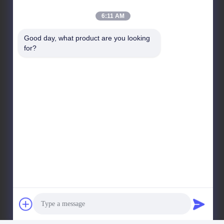
L'intersection de l'avenue Century et de l'avenue
6:11 AM
Baima, zone de développement économique et
technologique de Shaoyang, ville de Shaoyang,
Good day, what product are you looking 
province du Hunan
for?
Adresse de l'usine
L'intersection de l'avenue Century et de l'avenue
Baima, zone de développement économique et
technologique de Shaoyang, ville de Shaoyang,
province du Hunan
Téléphone
86-739-5131124