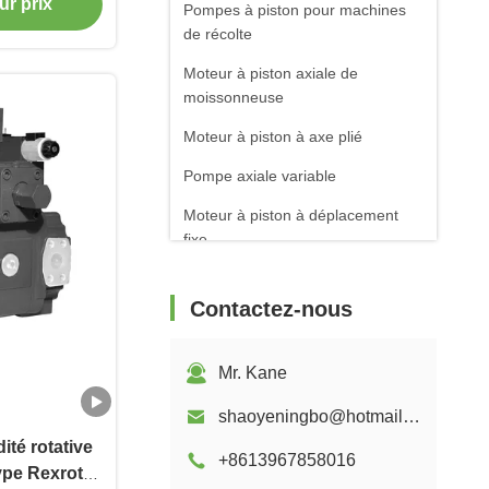
ur prix
Pompes à piston pour machines
de récolte
Moteur à piston axiale de
moissonneuse
Moteur à piston à axe plié
Pompe axiale variable
Moteur à piston à déplacement
fixe
Centrale hydroélectrique Bouteille
hydraulique
Contactez-nous
Cylindre hydraulique de
conservation de l'eau
Mr. Kane
shaoyeningbo@hotmail.com
té rotative
+8613967858016
ype Rexroth