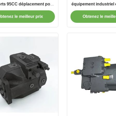
rts 95CC déplacement pour
équipement industriel 
le secteur de l'énergie
bar pressio
btenez le meilleur prix
Obtenez le meille