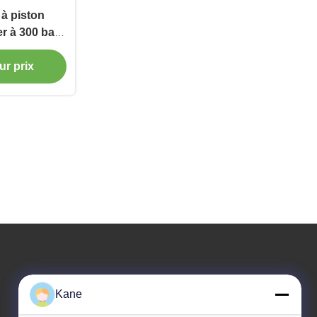
à piston
er à 300 bar
construction
ur prix
Notre adresse
Kane
Adresse de l'entreprise