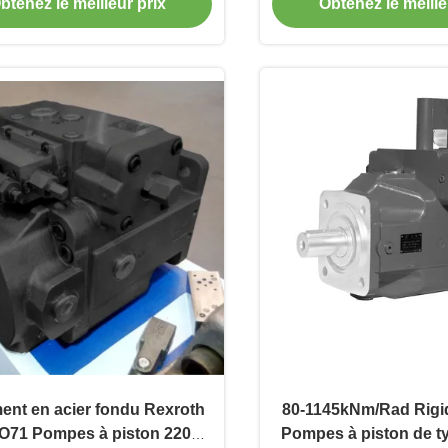
btenez le meilleur prix
Obtenez le meille
nt en acier fondu Rexroth
80-1145kNm/Rad Rigidi
71 Pompes à piston 2200
Pompes à piston de t