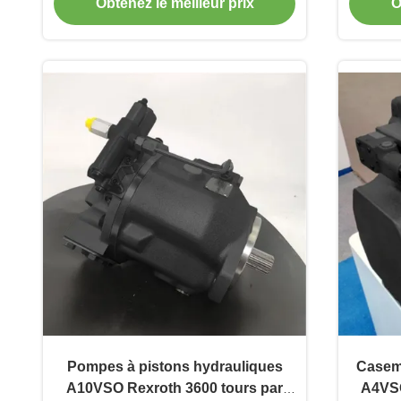
Obtenez le meilleur prix
O
Pompes à pistons hydrauliques
Caseme
A10VSO Rexroth 3600 tours par
A4VSO