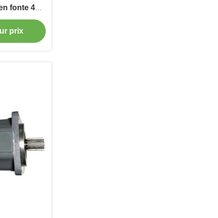
en fonte 400
n
ur prix