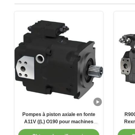
Pompes à piston axiale en fonte
R900
A11V ((L) O190 pour machines
Rexr
mobiles à pression de 350 bar
l'hydr