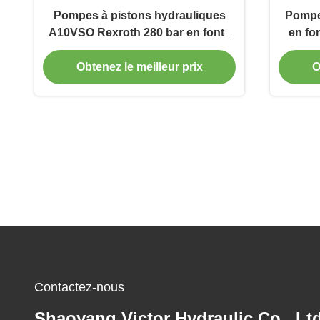
Pompes à pistons hydrauliques
Pompes
A10VSO Rexroth 280 bar en fonte
en fo
pour machines mobiles
RPM C
Obtenez le meilleur prix
O
Contactez-nous
Shaoyang Victor Hydraulic Co., Ltd