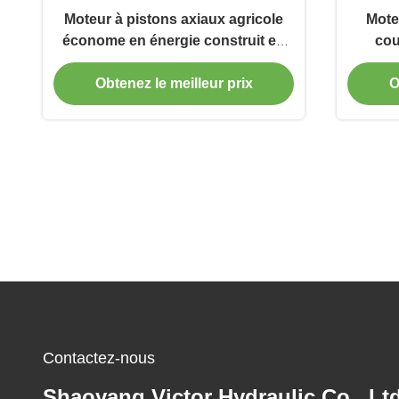
Moteur à pistons axiaux agricole
Mote
économe en énergie construit en
cou
acier forgé
équi
Obtenez le meilleur prix
O
Contactez-nous
Shaoyang Victor Hydraulic Co., Ltd