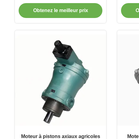
machines agricoles
Obtenez le meilleur prix
O
Moteur à pistons axiaux agricoles
Moteu