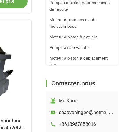
ur prix
Pompes à piston pour machines
de récolte
Moteur à piston axiale de
moissonneuse
Moteur à piston à axe plié
Pompe axiale variable
Moteur à piston à déplacement
fixe
Centrale hydroélectrique Bouteille
hydraulique
Contactez-nous
Cylindre hydraulique de
conservation de l'eau
Mr. Kane
shaoyeningbo@hotmail.com
on moteur
+8613967858016
axiale A6VM