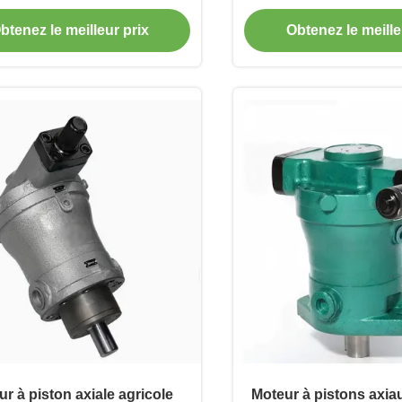
axiaux agricoles A2FE
pour application 
btenez le meilleur prix
Obtenez le meille
r à piston axiale agricole
Moteur à pistons axia