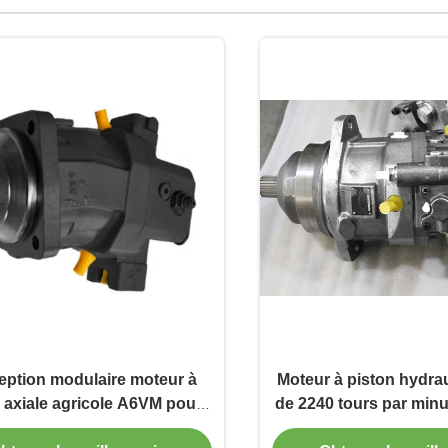
ption modulaire moteur à
Moteur à piston hydrau
 axiale agricole A6VM pour
de 2240 tours par minu
grue mobile
débit élevé pour mach