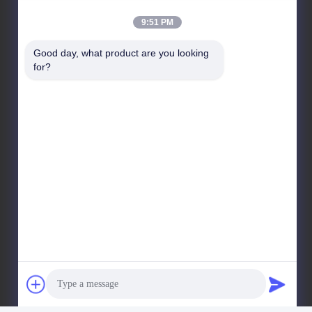
L'intersection de l'avenue Century et de l'avenue
9:51 PM
Baima, zone de développement économique et
technologique de Shaoyang, ville de Shaoyang,
Good day, what product are you looking 
province du Hunan
for?
Adresse de l'usine
L'intersection de l'avenue Century et de l'avenue
Baima, zone de développement économique et
technologique de Shaoyang, ville de Shaoyang,
province du Hunan
Téléphone
86-739-5131124