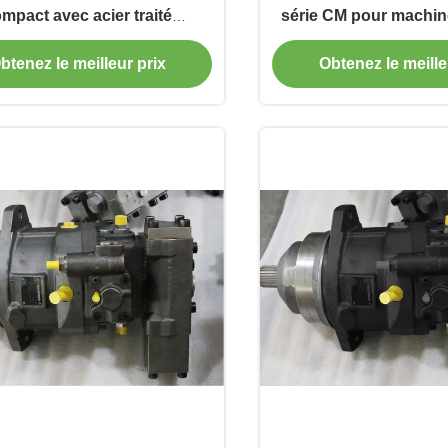
mpact avec acier traité
série CM pour machin
iquement pour hydraulique
avec débit st
btenez le meilleur prix
Obtenez le meille
mobile