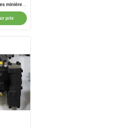
es minières
able
ur prix