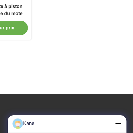
e à piston
ure du moteur
le 3000 PSI
ur prix
Notre adresse
Kane
Adresse de l'entreprise