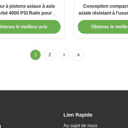
ur à pistons axiaux à axis
Conception compact
rbé 4000 PSI Ratin pour
axiale résistant à l'us
pement de forage offshore
pour hydraulique mobi
btenez le meilleur prix
Obtenez le meille
1
2
Lien Rapide
Au sujet de nous
.