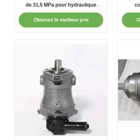
de 31,5 MPa pour hydraulique
co
agricole
therm
Obtenez le meilleur prix
O