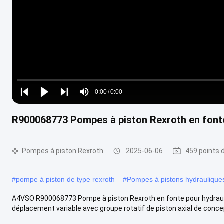
Loaded
:
0%
0:00
/
0:00
Play
Play
Play
Mute
Current
Duration
next
next
R900068773 Pompes à piston Rexroth en fonte 
Time
Pompes à piston Rexroth
2025-06-06
459 points 
#
pompe à piston de type rexroth
#
Pompes à pistons hydraulique
A4VSO R900068773 Pompe à piston Rexroth en fonte pour hydrauli
déplacement variable avec groupe rotatif de piston axial de concep