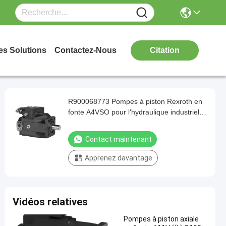
es Solutions
Contactez-Nous
Citation
R900068773 Pompes à piston Rexroth en
fonte A4VSO pour l'hydraulique industrielle
350 bar
Contact maintenant
Apprenez davantage
Vidéos relatives
Pompes à piston axiale