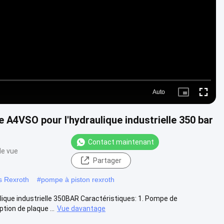
Video
Auto
Picture-
Fullscre
in-
Picture
A4VSO pour l'hydraulique industrielle 350 bar
Contact maintenant
de vue
Partager
s Rexroth
#
pompe à piston rexroth
que industrielle 350BAR Caractéristiques: 1. Pompe de
tion de plaque ...
Vue davantage