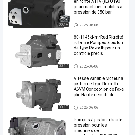
en fonte A11V ((L) O190
pour machines mobiles à
pression de 350 bar
Pompes à piston Rexroth
00:16
2025-06-06
80-1145kNm/Rad Rigidité
rotative Pompes à piston
de type Rexroth pour un
contrôle précis
en
Pompes à piston Rexroth
00:17
2025-06-06
Vitesse variable Moteur à
piston de type Rexroth
A6VM Conception de l'axe
plié Haute densité de
puissance
Moteur à piston Rexroth
00:17
2025-06-06
Pompes à piston à haute
pression pour les
machines de