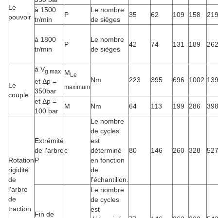
Le
à 1500
Le nombre
P
35
62
109
158
21
pouvoir
tr/min
de sièges
à 1800
Le nombre
P
42
74
131
189
26
tr/min
de sièges
à V
g max
M
Le
Nm
223
395
696
1002
13
et Δp =
Le
maximum
350bar
couple
et Δp =
M
Nm
64
113
199
286
39
100 bar
Le nombre
de cycles
Extrémité
est
de l'arbre
c
déterminé
80
146
260
328
52
Rotation
P
en fonction
rigidité
de
de
l'échantillon.
l'arbre
Le nombre
de
de cycles
traction
est
Fin de