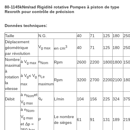
80-1145kNm/rad Rigidité rotative Pompes à piston de type
Rexroth pour contrôle de précision
Données techniques:
Taille
N.G.
40
71
125
180
25
Déplacement
V
3
géométrique
40
71
125
180
25
en cm
g max
par révolution
Nombre
à V
n
Rpm
2600
2200
1800
1800
15
g max
Nom
maximal
à
à V
≤ V
n
rotation
g
g
Le
Rpm
3200
2700
2200
2100
18
la
max
maximum
vitesse
à n
et
Nom
q
Débit
L/min
104
156
225
324
37
v
V
g max
à n
,
Nom
V
Le nombre
g max
P
61
91
131
189
21
de sièges
et Δp =
350 bar