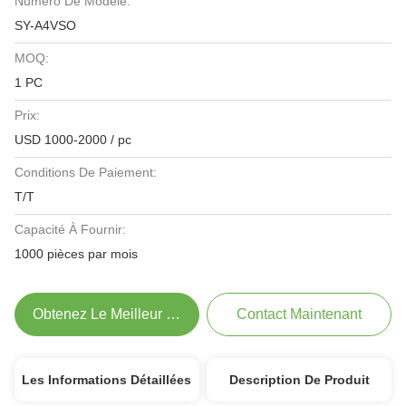
Numéro De Modèle:
SY-A4VSO
MOQ:
1 PC
Prix:
USD 1000-2000 / pc
Conditions De Paiement:
T/T
Capacité À Fournir:
1000 pièces par mois
Obtenez Le Meilleur Prix
Contact Maintenant
Les Informations Détaillées
Description De Produit