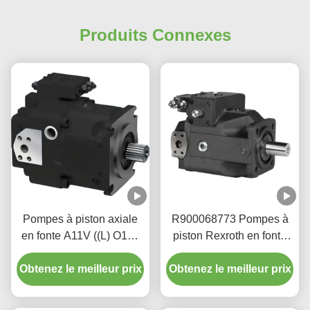
Produits Connexes
Pompes à piston axiale
R900068773 Pompes à
en fonte A11V ((L) O190
piston Rexroth en fonte
pour machines mobiles à
A4VSO pour
Obtenez le meilleur prix
pression de 350 bar
Obtenez le meilleur prix
l'hydraulique industrielle
350 bar