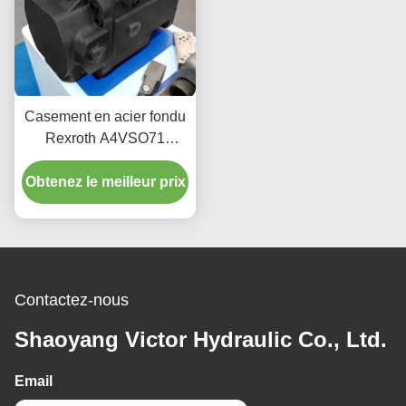
Casement en acier fondu
Rexroth A4VSO71
Pompes à piston 2200
Obtenez le meilleur prix
tours par minute
Hydraulique industrielle
Contactez-nous
Shaoyang Victor Hydraulic Co., Ltd.
Email