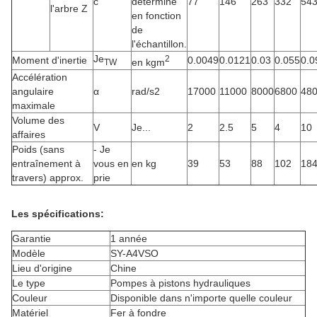
c
déterminé
77
146
263
332
54
l'arbre Z
en fonction
de
l'échantillon.
Je
2
Moment d'inertie
0.0049
0.0121
0.03
0.055
0.0
en kgm
TW
Accélération
angulaire
α
rad/s2
17000
11000
8000
6800
48
maximale
Volume des
V
Je...
2
2.5
5
4
10
affaires
Poids (sans
- Je
entraînement à
vous en
en kg
39
53
88
102
18
travers) approx.
prie
Les spécifications:
Garantie
1 année
Modèle
SY-A4VSO
Lieu d'origine
Chine
Le type
Pompes à pistons hydrauliques
Couleur
Disponible dans n'importe quelle couleur
Matériel
Fer à fondre