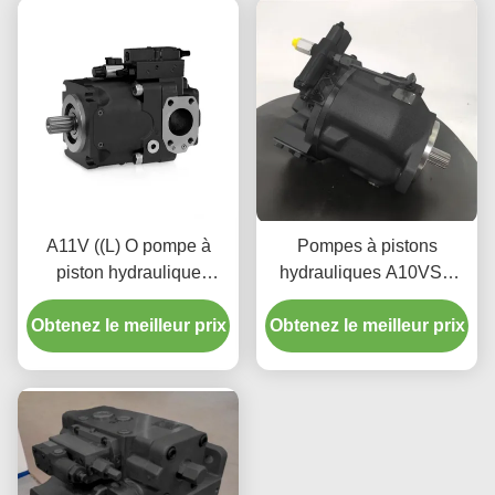
A11V ((L) O pompe à
Pompes à pistons
piston hydraulique
hydrauliques A10VSO
Rexroth de qualité
Rexroth 3600 tours par
Obtenez le meilleur prix
industrielle SAE
Obtenez le meilleur prix
minute pour machines
mobiles