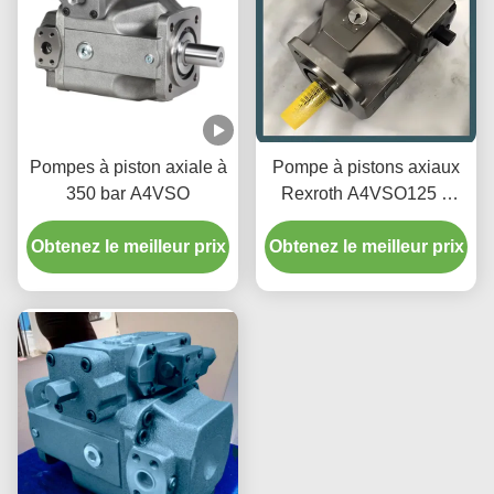
Pompes à piston axiale à
Pompe à pistons axiaux
350 bar A4VSO
Rexroth A4VSO125 à
faible bruit, 225 L/min,
Obtenez le meilleur prix
Obtenez le meilleur prix
pour systèmes
hydrauliques