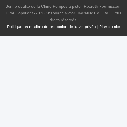
Bonne qualité de la Chine Pompes à piston Rexroth Fournisseur.
© de Copyright -2026 Shaoyang Victor Hydraulic Co., Ltd. . Tous
droits réservés.
Politique en matière de protection de la vie privée
|
Plan du site