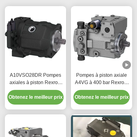
A10VSO28DR Pompes
Pompes à piston axiale
axiales à piston Rexroth
A4VG à 400 bar Rexroth
SAE Flange 350 bar
pour machines de
Obtenez le meilleur prix
Pression maximale
Obtenez le meilleur prix
construction