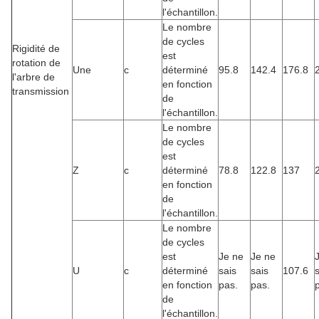
l'échantillon.
Le nombre
de cycles
Rigidité de
est
rotation de
Une
c
déterminé
95.8
142.4
176.8
l'arbre de
en fonction
transmission
de
l'échantillon.
Le nombre
de cycles
est
Z
c
déterminé
78.8
122.8
137
en fonction
de
l'échantillon.
Le nombre
de cycles
est
Je ne
Je ne
U
c
déterminé
sais
sais
107.6
en fonction
pas.
pas.
de
l'échantillon.