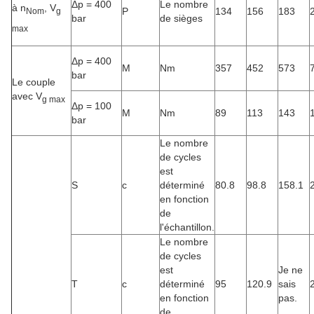
Δp = 400
Le nombre
à n
, V
P
134
156
183
Nom
g
bar
de sièges
max
Δp = 400
M
Nm
357
452
573
bar
Le couple
avec V
g max
Δp = 100
M
Nm
89
113
143
bar
Le nombre
de cycles
est
S
c
déterminé
80.8
98.8
158.1
en fonction
de
l'échantillon.
Le nombre
de cycles
est
Je ne
T
c
déterminé
95
120.9
sais
en fonction
pas.
de