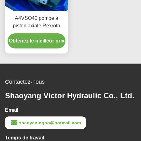
A4VSO40 pompe à
piston axiale Rexroth
pour hydraulique
Obtenez le meilleur prix
industrielle 350 bar 2600
tours par minute
Contactez-nous
Shaoyang Victor Hydraulic Co., Ltd.
Email
shaoyeningbo@hotmail.com
Temps de travail