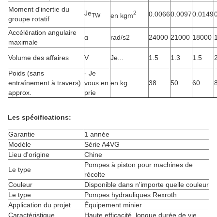
Moment d'inertie du
Je
2
0.0066
0.0097
0.0149
en kgm
TW
groupe rotatif
Accélération angulaire
α
rad/s2
24000
21000
18000
maximale
Volume des affaires
V
Je...
1.5
1.3
1.5
Poids (sans
- Je
entraînement à travers)
vous en
en kg
38
50
60
approx.
prie
Les spécifications:
Garantie
1 année
Modèle
Série A4VG
Lieu d'origine
Chine
Pompes à piston pour machines de
Le type
récolte
Couleur
Disponible dans n'importe quelle couleur
Le type
Pompes hydrauliques Rexroth
Application du projet
Équipement minier
Caractéristique
Haute efficacité, longue durée de vie