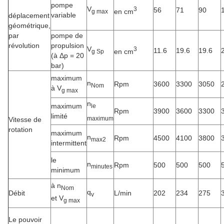
pompe
V
3
56
71
90
en cm
g max
variable
déplacement
géométrique,
par
pompe de
révolution
propulsion
V
3
11.6
19.6
19.6
en cm
g Sp
(à Δp = 20
bar)
maximum
n
Rpm
3600
3300
3050
Nom
à V
g max
n
maximum
le
Rpm
3900
3600
3300
limité
maximum
Vitesse de
rotation
maximum
n
Rpm
4500
4100
3800
max2
intermittent
le
n
Rpm
500
500
500
minutes
minimum
à n
Nom
q
Débit
L/min
202
234
275
v
et V
g max
Le pouvoir