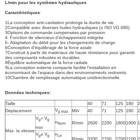
L/min pour les systèmes hydrauliques
Caractéristiques
:
1La conception anti-cavitation prolonge la durée de vie.
2Compatible avec diverses huiles hydrauliques (≤ ISO VG 680).
3Options de commande compensées par pression.
4. Fonction de silencieux d'échappement intégrée.
5- Adaptation du débit pour les changements de charge.
6Conception d'équilibrage de la force axiale.
7Construit à partir de matériaux de haute résistance pour garantir
des composants robustes et durables.
8Équilibre automatique de la force radiale.
9La conception externe compacte facilite l'installation en
économisant de l'espace dans des environnements restreints.
10Chambre de remplissage automatique unidirectionnelle.
Données techniques:
Taille
40
71
125
180
2
V
Déplacement
Ml/r
40
71
125
180
2
g max
V
= V
g
g
n
R/min
2600
2200
1800
1800
1
Nom
max
Max. la vitesse
V
≤ V
n
g
g
Le
R/min
3200
2700
2200
2100
2