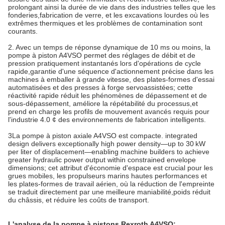
prolongant ainsi la durée de vie dans des industries telles que les
fonderies,fabrication de verre, et les excavations lourdes où les
extrêmes thermiques et les problèmes de contamination sont
courants.
2. Avec un temps de réponse dynamique de 10 ms ou moins, la
pompe à piston A4VSO permet des réglages de débit et de
pression pratiquement instantanés lors d'opérations de cycle
rapide,garantie d'une séquence d'actionnement précise dans les
machines à emballer à grande vitesse, des plates-formes d'essai
automatisées et des presses à forge servoassistées; cette
réactivité rapide réduit les phénomènes de dépassement et de
sous-dépassement, améliore la répétabilité du processus,et
prend en charge les profils de mouvement avancés requis pour
l'industrie 4.0 ¢ des environnements de fabrication intelligents.
3La pompe à piston axiale A4VSO est compacte. integrated
design delivers exceptionally high power density—up to 30 kW
per liter of displacement—enabling machine builders to achieve
greater hydraulic power output within constrained envelope
dimensions; cet attribut d'économie d'espace est crucial pour les
grues mobiles, les propulseurs marins hautes performances et
les plates-formes de travail aérien, où la réduction de l'empreinte
se traduit directement par une meilleure maniabilité,poids réduit
du châssis, et réduire les coûts de transport.
L'analyse de la pompe à pistons Rexroth A4VSO
: