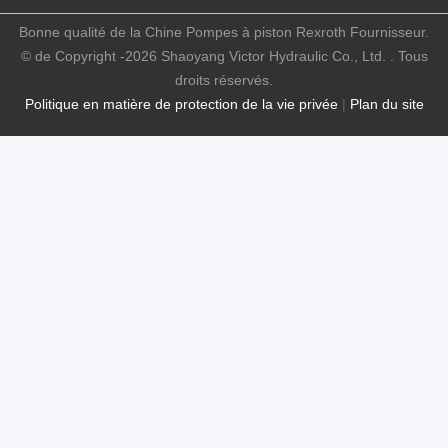
Bonne qualité de la Chine Pompes à piston Rexroth Fournisseur.
© de Copyright -2026 Shaoyang Victor Hydraulic Co., Ltd. . Tous
droits réservés.
Politique en matière de protection de la vie privée
|
Plan du site