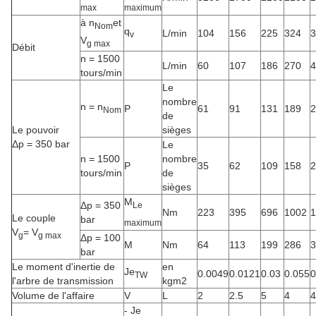
max
maximum
à n
et
Nom
q
L/min
104
156
225
324
3
v
V
g max
Débit
n = 1500
L/min
60
107
186
270
4
tours/min
Le
nombre
n = n
P
61
91
131
189
2
Nom
de
Le pouvoir
sièges
Δp = 350 bar
Le
n = 1500
nombre
P
35
62
109
158
2
tours/min
de
sièges
M
Δp = 350
Le
Nm
223
395
696
1002
1
Le couple
bar
maximum
V
= V
g
g max
Δp = 100
M
Nm
64
113
199
286
3
bar
Le moment d'inertie de
en
Je
0.0049
0.0121
0.03
0.055
0
TW
l'arbre de transmission
kgm2
Volume de l'affaire
V
L
2
2.5
5
4
4
- Je