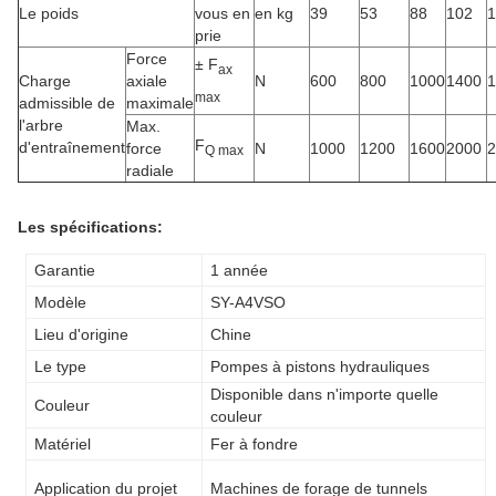
Le poids
vous en
en kg
39
53
88
102
1
prie
Force
± F
ax
Charge
axiale
N
600
800
1000
1400
1
max
admissible de
maximale
l'arbre
Max.
F
d'entraînement
force
N
1000
1200
1600
2000
2
Q max
radiale
Les spécifications:
Garantie
1 année
Modèle
SY-A4VSO
Lieu d'origine
Chine
Le type
Pompes à pistons hydrauliques
Disponible dans n'importe quelle
Couleur
couleur
Matériel
Fer à fondre
Application du projet
Machines de forage de tunnels