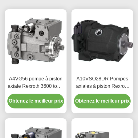
A4VG56 pompe à piston
A10VSO28DR Pompes
axiale Rexroth 3600 tours
axiales à piston Rexroth
par minute pour
SAE Flange 350 bar
hydraulique de machines
Obtenez le meilleur prix
Obtenez le meilleur prix
Pression maximale
mobiles