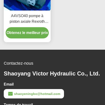
A4VSO40 pompe à
piston axiale Rexroth
pour hydraulique
Obtenez le meilleur prix
industrielle 350 bar 2600
tours par minute
Contactez-nous
Shaoyang Victor Hydraulic Co., Ltd.
Email
shaoyeningbo@hotmail.com
Temps de travail