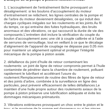
1. L'accouplement de l'entraînement lâche provoquant un
désalignement: si les boulons d'accouplement du moteur
d'entraînement se relâchent, les lignes centrales de la pompe et
de l'arbre du moteur deviennent désalignées, ce qui induit des
charges cycliques inégales sur les roulements et les joints.Au fil
du temps, ce qui entraîne des fuites hydrauliques, des bruits
anormaux et des vibrations, ce qui raccourcit la durée de vie des
composants.L'entretien doit inclure la vérification du couple du
boulon d'accouplement avec une clé à couple calibrée et à l'aide
de serrures de verrouillage, tout en veillant à ce que le décalage
d'alignement de l'appareil de couplage ne dépasse pas 0,05 mm
pour maintenir un alignement optimal et protéger l'intégrité
mécanique de la pompe à piston axiale.
2. défaillance du joint d'huile de retour contaminant les
roulements: un joint de ligne de retour compromis permet à l'huile
contaminée de pénétrer dans la chambre de roulement, polluant
rapidement le lubrifiant et accélérant l'usure du
roulement.Remplacement de routine des filtres de ligne de retour
et des joints d'arbre, combinée à la surveillance en ligne des
particules, peut prévenir efficacement de telles défaillances.Le
maintien d'une huile propre autour des roulements axiaux de la
pompe à piston préserve une lubrification adéquate et évite les
dommages mécaniques prématurés.
3. Vibrations extérieures provoquant un choc entre le piston et le
trou: si le montage de la pompe est dangereux ou si les pinces