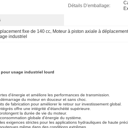
Ca
Détails D'emballage:
Ex
s
éplacement fixe de 140 cc
, 
Moteur à piston axiale à déplacement
age industriel
pour usage industriel lourd
ertes d'énergie et améliore les performances de transmission.
n démarrage du moteur en douceur et sans choc.
 de fabrication pour améliorer le retour sur investissement global.
égrés offre une intégrité d'étanchéité supérieure.
 prolongent la durée de vie du moteur.
 la consommation globale d'énergie du système.
s exigences strictes pour les applications hydrauliques de haute préci
es soutenues même dans des conditions extrêmes.