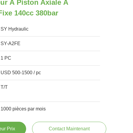
r À Piston Axiale À
ixe 140cc 380bar
SY Hydraulic
SY-A2FE
1 PC
USD 500-1500 / pc
T/T
1000 pièces par mois
ur Prix
Contact Maintenant