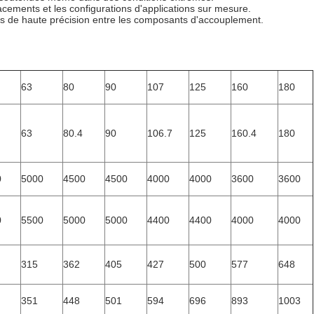
acements et les configurations d'applications sur mesure.
s de haute précision entre les composants d'accouplement.
63
80
90
107
125
160
180
63
80.4
90
106.7
125
160.4
180
0
5000
4500
4500
4000
4000
3600
3600
0
5500
5000
5000
4400
4400
4000
4000
315
362
405
427
500
577
648
351
448
501
594
696
893
1003