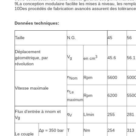
9La conception modulaire facilite les mises à niveau, les rempl
10Des procédés de fabrication avancés assurent des tolérance
Données techniques:
Taille
N.G.
45
56
Déplacement
V
3
géométrique, par
45.6
56.1
en cm
g
révolution
n
Rpm
5600
500
Nom
Vitesse maximale
n
Le
Rpm
6200
550
maximum
Flux d'entrée à nnom et
q
L/min
255
281
V
Vg
Δp = 350 bar
T
Nm
254
313
Le couple