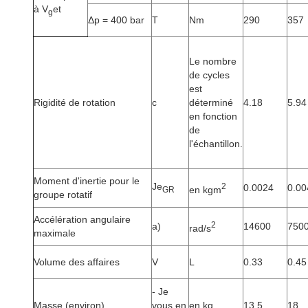
à V
et
g
Δp = 400 bar
T
Nm
290
357
Le nombre
de cycles
est
Rigidité de rotation
c
déterminé
4.18
5.94
en fonction
de
l'échantillon.
Moment d'inertie pour le
Je
2
0.0024
0.00
en kgm
GR
groupe rotatif
Accélération angulaire
2
a)
14600
750
rad/s
maximale
Volume des affaires
V
L
0.33
0.45
- Je
Masse (environ)
vous en
en kg
13.5
18