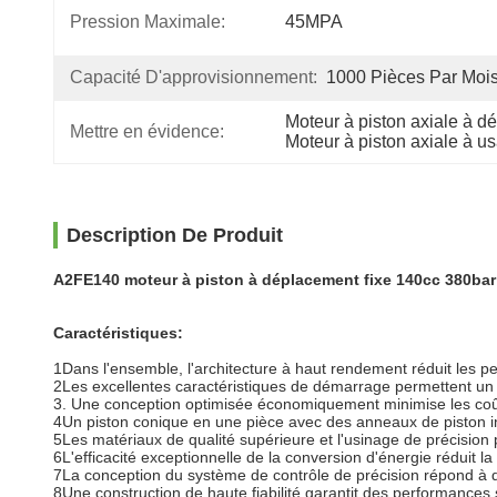
Pression Maximale:
45MPA
Capacité D'approvisionnement:
1000 Pièces Par Moi
Moteur à piston axiale à d
Mettre en évidence:
Moteur à piston axiale à us
Description De Produit
A2FE140 moteur à piston à déplacement fixe 140cc 380bar 
Caractéristiques:
1Dans l'ensemble, l'architecture à haut rendement réduit les p
2Les excellentes caractéristiques de démarrage permettent u
3. Une conception optimisée économiquement minimise les coûts
4Un piston conique en une pièce avec des anneaux de piston int
5Les matériaux de qualité supérieure et l'usinage de précision
6L'efficacité exceptionnelle de la conversion d'énergie réduit
7La conception du système de contrôle de précision répond à de
8Une construction de haute fiabilité garantit des performanc