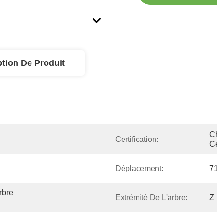
ption De Produit
Ch
Certification:
Ce
 
Déplacement:
7
bre 
Extrémité De L'arbre:
Z