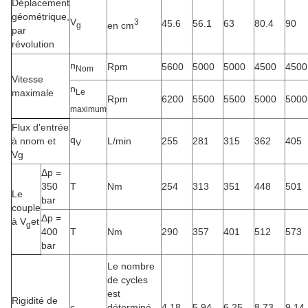
Déplacement
géométrique,
V
3
45.6
56.1
63
80.4
90
en cm
g
par
révolution
n
Rpm
5600
5000
5000
4500
4500
Nom
Vitesse
n
Le
maximale
Rpm
6200
5500
5500
5000
5000
maximum
Flux d'entrée
q
à nnom et
L/min
255
281
315
362
405
V
Vg
Δp =
350
T
Nm
254
313
351
448
501
Le
bar
couple
Δp =
à V
et
g
400
T
Nm
290
357
401
512
573
bar
Le nombre
de cycles
est
Rigidité de
c
déterminé
4.18
5.94
6.25
8.73
9.14