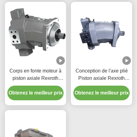
Corps en fonte moteur à
Conception de l'axe plié
piston axiale Rexroth
Piston axiale Rexroth
1500 RPM pour les
A6VM Moteur 1273 Nm
Obtenez le meilleur prix
applications minières
Obtenez le meilleur prix
Temps d'inertie faible