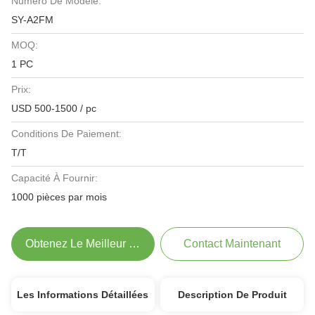
Numéro De Modèle:
SY-A2FM
MOQ:
1 PC
Prix:
USD 500-1500 / pc
Conditions De Paiement:
T/T
Capacité À Fournir:
1000 pièces par mois
Obtenez Le Meilleur Prix
Contact Maintenant
Les Informations Détaillées
Description De Produit