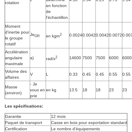
rotation
en fonction
de
l'échantillon.
Moment
d'inertie pour
Je
2
0.0024
0.0042
0.0042
0.0072
0.00
en kgm
GR
le groupe
rotatif
Accélération
2
angulaire
a)
14600
7500
7500
6000
6000
rad/s
maximale
Volume des
V
L
0.33
0.45
0.45
0.55
0.55
affaires
- Je
Masse
vous en
en kg
13.5
18
18
23
23
(environ)
prie
Les spécifications:
Garantie
12 mois
Paquet de transport
Casse en bois pour exportation standard
Certification
Le nombre d'équipements