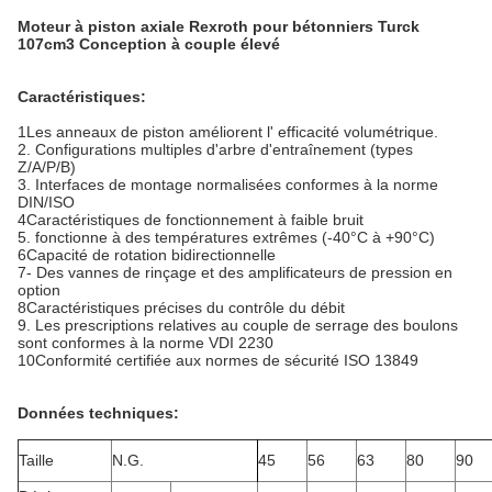
Moteur à piston axiale Rexroth pour bétonniers Turck
107cm3 Conception à couple élevé
Caractéristiques:
1Les anneaux de piston améliorent l' efficacité volumétrique.
2. Configurations multiples d'arbre d'entraînement (types
Z/A/P/B)
3. Interfaces de montage normalisées conformes à la norme
DIN/ISO
4Caractéristiques de fonctionnement à faible bruit
5. fonctionne à des températures extrêmes (-40°C à +90°C)
6Capacité de rotation bidirectionnelle
7- Des vannes de rinçage et des amplificateurs de pression en
option
8Caractéristiques précises du contrôle du débit
9. Les prescriptions relatives au couple de serrage des boulons
sont conformes à la norme VDI 2230
10Conformité certifiée aux normes de sécurité ISO 13849
Données techniques:
Taille
N.G.
45
56
63
80
90