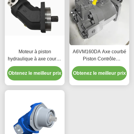
Moteur à piston
A6VM160DA Axe courbé
hydraulique à axe courbé
Piston Contrôle
de 300 bar A2FM107
dépendant de la vitesse
Obtenez le meilleur prix
107cc avec boîtier en
Obtenez le meilleur prix
du moteur 64kg
fonte
Conception compacte