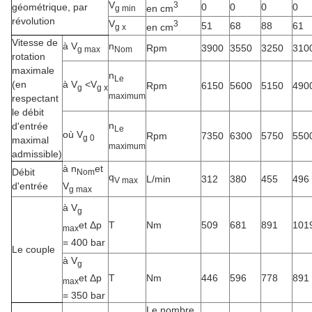
V
3
géométrique, par
0
0
0
0
en cm
g min
révolution
V
3
51
68
88
61
en cm
g x
Vitesse de
à V
n
Rpm
3900
3550
3250
310
g max
Nom
rotation
maximale
n
Le
(en
à V
<
V
Rpm
6150
5600
5150
490
g
g x
maximum
respectant
le débit
n
d'entrée
Le
où V
Rpm
7350
6300
5750
550
g 0
maximal
maximum
admissible)
à n
et
Débit
Nom
q
L/min
312
380
455
496
V max
V
d'entrée
g max
à V
g
et Δp
T
Nm
509
681
891
101
max
= 400 bar
Le couple
à V
g
et Δp
T
Nm
446
596
778
891
max
= 350 bar
Le nombre