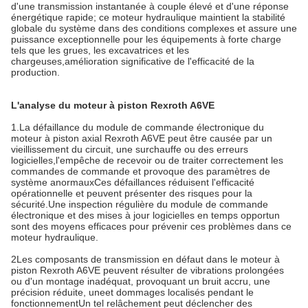
d'une transmission instantanée à couple élevé et d'une réponse
énergétique rapide; ce moteur hydraulique maintient la stabilité
globale du système dans des conditions complexes et assure une
puissance exceptionnelle pour les équipements à forte charge
tels que les grues, les excavatrices et les
chargeuses,amélioration significative de l'efficacité de la
production.
L'analyse du moteur à piston Rexroth A6VE
1.La défaillance du module de commande électronique du
moteur à piston axial Rexroth A6VE peut être causée par un
vieillissement du circuit, une surchauffe ou des erreurs
logicielles,l'empêche de recevoir ou de traiter correctement les
commandes de commande et provoque des paramètres de
système anormauxCes défaillances réduisent l'efficacité
opérationnelle et peuvent présenter des risques pour la
sécurité.Une inspection régulière du module de commande
électronique et des mises à jour logicielles en temps opportun
sont des moyens efficaces pour prévenir ces problèmes dans ce
moteur hydraulique.
2Les composants de transmission en défaut dans le moteur à
piston Rexroth A6VE peuvent résulter de vibrations prolongées
ou d'un montage inadéquat, provoquant un bruit accru, une
précision réduite, uneet dommages localisés pendant le
fonctionnementUn tel relâchement peut déclencher des