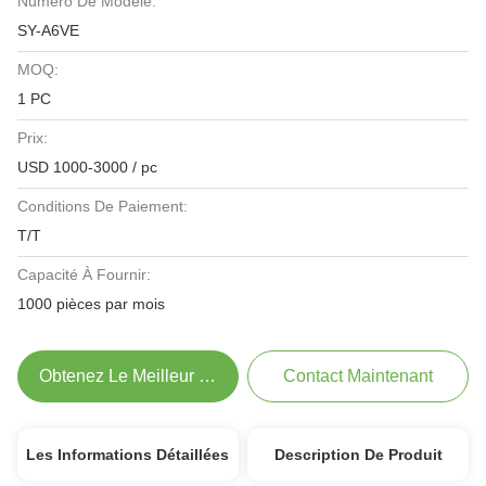
Numéro De Modèle:
SY-A6VE
MOQ:
1 PC
Prix:
USD 1000-3000 / pc
Conditions De Paiement:
T/T
Capacité À Fournir:
1000 pièces par mois
Obtenez Le Meilleur Prix
Contact Maintenant
Les Informations Détaillées
Description De Produit