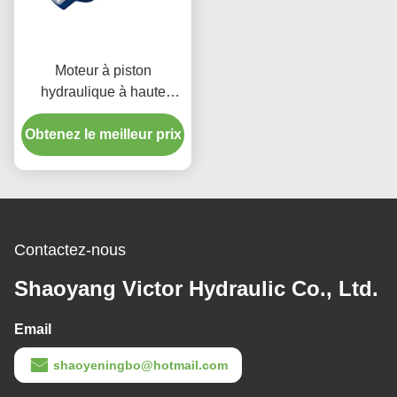
Moteur à piston
hydraulique à haute
pression à axe courbé
Obtenez le meilleur prix
400 bar Vitesse de sortie
réglable
Contactez-nous
Shaoyang Victor Hydraulic Co., Ltd.
Email
shaoyeningbo@hotmail.com