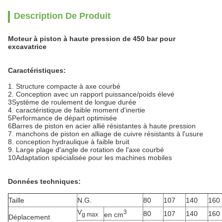
Description De Produit
Moteur à piston à haute pression de 450 bar pour
excavatrice
Caractéristiques:
1. Structure compacte à axe courbé
2. Conception avec un rapport puissance/poids élevé
3Système de roulement de longue durée
4. caractéristique de faible moment d'inertie
5Performance de départ optimisée
6Barres de piston en acier allié résistantes à haute pression
7. manchons de piston en alliage de cuivre résistants à l'usure
8. conception hydraulique à faible bruit
9. Large plage d'angle de rotation de l'axe courbé
10Adaptation spécialisée pour les machines mobiles
Données techniques:
Taille
N.G.
80
107
140
160
V
3
80
107
140
160
en cm
g max
Déplacement