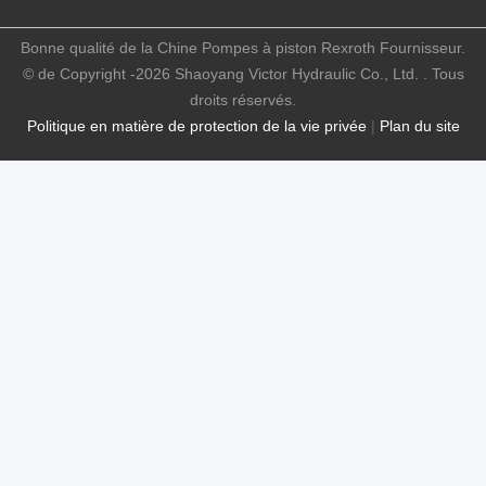
Bonne qualité de la Chine Pompes à piston Rexroth Fournisseur.
© de Copyright -2026 Shaoyang Victor Hydraulic Co., Ltd. . Tous
droits réservés.
Politique en matière de protection de la vie privée
|
Plan du site