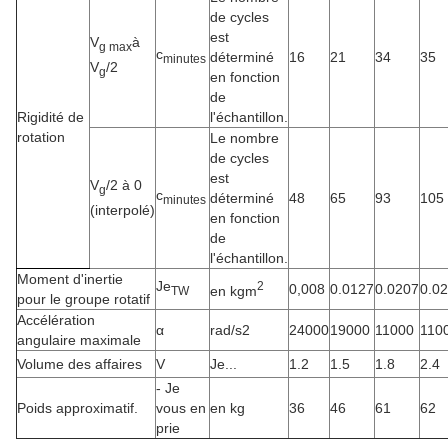
de cycles
est
V
à
g max
c
déterminé
16
21
34
35
minutes
V
/2
g
en fonction
de
Rigidité de
l'échantillon.
rotation
Le nombre
de cycles
est
V
/2 à 0
g
c
déterminé
48
65
93
105
minutes
(interpolé)
en fonction
de
l'échantillon.
Moment d'inertie
Je
2
0,008
0.0127
0.0207
0.0
en kgm
TW
pour le groupe rotatif
Accélération
α
rad/s2
24000
19000
11000
110
angulaire maximale
Volume des affaires
V
Je...
1.2
1.5
1.8
2.4
- Je
Poids approximatif.
vous en
en kg
36
46
61
62
prie