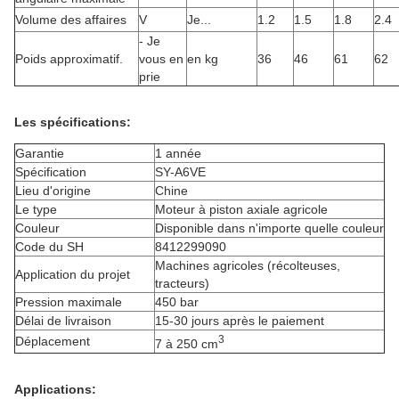
Volume des affaires
V
Je...
1.2
1.5
1.8
2.4
- Je
Poids approximatif.
vous en
en kg
36
46
61
62
prie
Les spécifications:
Garantie
1 année
Spécification
SY-A6VE
Lieu d'origine
Chine
Le type
Moteur à piston axiale agricole
Couleur
Disponible dans n'importe quelle couleur
Code du SH
8412299090
Machines agricoles (récolteuses,
Application du projet
tracteurs)
Pression maximale
450 bar
Délai de livraison
15-30 jours après le paiement
3
Déplacement
7 à 250 cm
Applications: