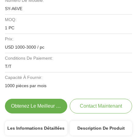
Numéro De Modèle:
SY-A6VE
MOQ:
1 PC
Prix:
USD 1000-3000 / pc
Conditions De Paiement:
T/T
Capacité À Fournir:
1000 pièces par mois
Obtenez Le Meilleur Prix
Contact Maintenant
Les Informations Détaillées
Description De Produit