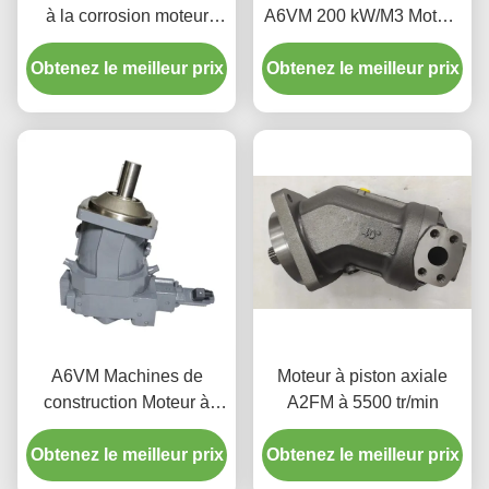
à la corrosion moteur
A6VM 200 kW/M3 Moteur
axiale A6VE 160 cc/rev
hydraulique axial pour
Obtenez le meilleur prix
machines de construction
Obtenez le meilleur prix
A6VM Machines de
Moteur à piston axiale
construction Moteur à
A2FM à 5500 tr/min
piston haute pression
Obtenez le meilleur prix
pour utilisation lourde
Obtenez le meilleur prix