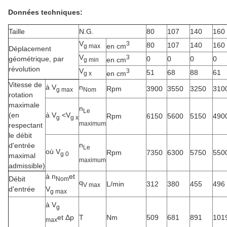
Données techniques:
Taille
N.G.
80
107
140
160
V
3
80
107
140
160
en cm
g max
Déplacement
V
3
géométrique, par
0
0
0
0
en cm
g min
révolution
V
3
51
68
88
61
en cm
g x
Vitesse de
à V
n
Rpm
3900
3550
3250
310
g max
Nom
rotation
maximale
n
Le
(en
à V
<
V
Rpm
6150
5600
5150
490
g
g x
maximum
respectant
le débit
n
d'entrée
Le
où V
Rpm
7350
6300
5750
550
g 0
maximal
maximum
admissible)
à n
et
Débit
Nom
q
L/min
312
380
455
496
V max
V
d'entrée
g max
à V
g
et Δp
T
Nm
509
681
891
101
max