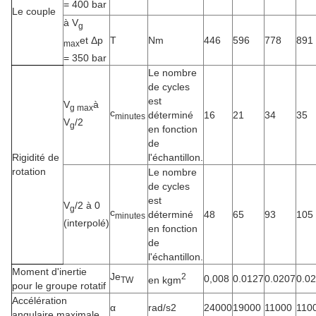
= 400 bar
Le couple
à V
g
et Δp
T
Nm
446
596
778
891
max
= 350 bar
Le nombre
de cycles
est
V
à
g max
c
déterminé
16
21
34
35
minutes
V
/2
g
en fonction
de
Rigidité de
l'échantillon.
rotation
Le nombre
de cycles
est
V
/2 à 0
g
c
déterminé
48
65
93
105
minutes
(interpolé)
en fonction
de
l'échantillon.
Moment d'inertie
Je
2
0,008
0.0127
0.0207
0.0
en kgm
TW
pour le groupe rotatif
Accélération
α
rad/s2
24000
19000
11000
110
angulaire maximale