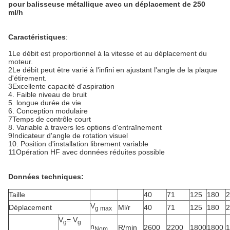
pour balisseuse métallique avec un déplacement de 250
ml/h
Caractéristiques
:
1Le débit est proportionnel à la vitesse et au déplacement du
moteur.
2Le débit peut être varié à l'infini en ajustant l'angle de la plaque
d'étirement.
3Excellente capacité d'aspiration
4. Faible niveau de bruit
5. longue durée de vie
6. Conception modulaire
7Temps de contrôle court
8. Variable à travers les options d'entraînement
9Indicateur d'angle de rotation visuel
10. Position d'installation librement variable
11Opération HF avec données réduites possible
Données techniques:
Taille
40
71
125
180
2
V
Déplacement
Ml/r
40
71
125
180
2
g max
V
= V
g
g
n
R/min
2600
2200
1800
1800
1
Nom