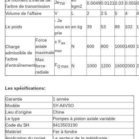
Le moment d'inertie de
en
Je
0.0049
0.0121
0.03
0.055
0
TW
l'arbre de transmission
kgm2
Volume de l'affaire
V
L
2
2.5
5
4
4
- Je
Le poids
vous en
en kg
39
53
88
102
1
prie
Force
± F
ax
axiale
N
600
800
1000
1400
1
Charge
max
maximale
admissible de
l'arbre
Max.
F
d'entraînement
force
N
1000
1200
1600
2000
2
Q max
radiale
Les spécifications:
Garantie
1 année
Modèle
SY-A4VSO
Lieu d'origine
Chine
Le type
Pompes à piston axiale variable
Code du SH
8413503190
Matériel
Fer à fondre
Application du projet
Le secteur de la métallurgie